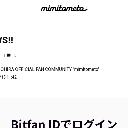
S!!
1
5
 OHIRA OFFICIAL FAN COMMUNITY "mimitometo"
/15 11:42
Bitfan IDでログイン