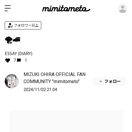
ロ
フォロワー以上
🌪️🚄
ESSAY (DIARY)
7
1
MIZUKI OHIRA OFFICIAL FAN
COMMUNITY "mimitometo"
フォロー
2024/11/02 21:04