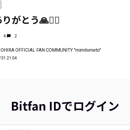
がとう🙏❤️‍🔥
4
2
 OHIRA OFFICIAL FAN COMMUNITY "mimitometo"
/31 21:04
Bitfan IDでログイン