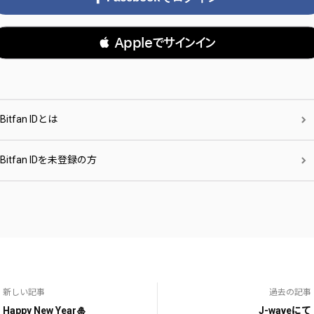
 Appleでサインイン
Bitfan IDとは
Bitfan IDを未登録の方
新しい記事
過去の記事
Happy New Year🎍
J-waveにて