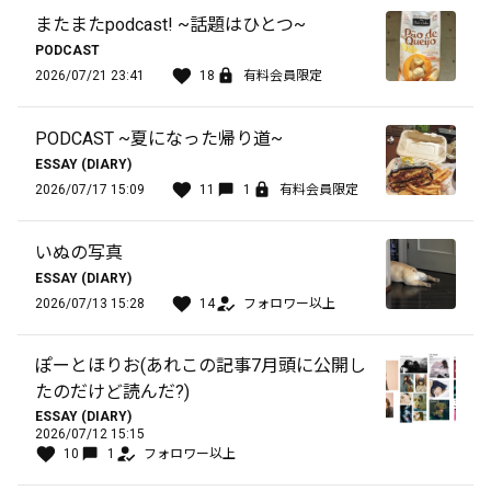
またまたpodcast! ~話題はひとつ~
PODCAST
2026/07/21 23:41
18
有料会員限定
PODCAST ~夏になった帰り道~
ESSAY (DIARY)
2026/07/17 15:09
11
1
有料会員限定
いぬの写真
ESSAY (DIARY)
2026/07/13 15:28
14
フォロワー以上
ぽーとほりお(あれこの記事7月頭に公開し
たのだけど読んだ?)
ESSAY (DIARY)
2026/07/12 15:15
10
1
フォロワー以上